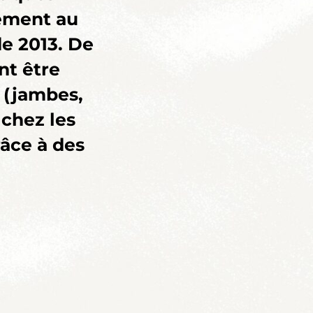
ément au
de 2013. De
t être
 (jambes,
 chez les
âce à des