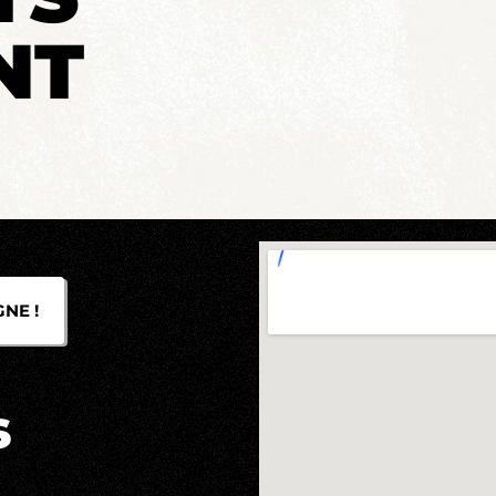
NT
NE !
s