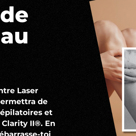
ode
 au
ntre Laser
 permettra de
épilatoires et
 Clarity II®. En
ébarrasse-toi