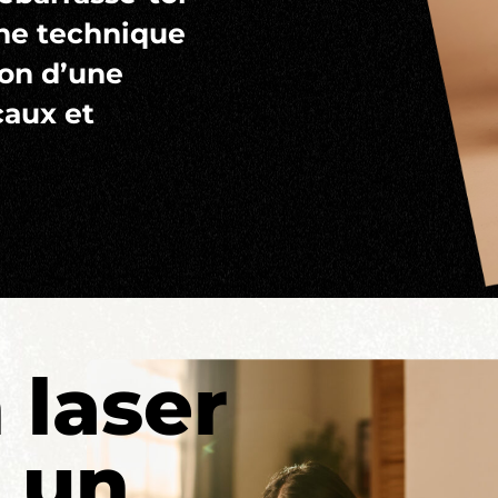
une technique
ion d’une
caux et
 laser
, un