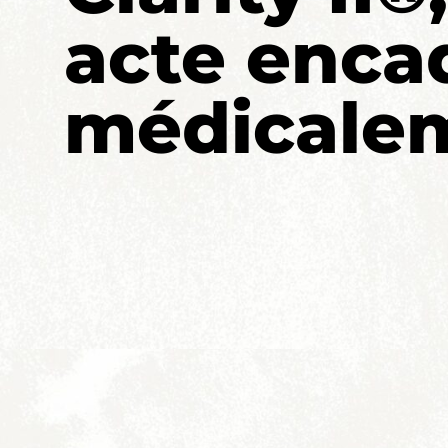
acte enca
médicale